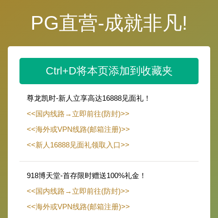
PG直营-成就非凡!
Ctrl+D将本页添加到收藏夹
尊龙凯时-新人立享高达16888见面礼！
<<国内线路→立即前往(防封)>>
<<海外或VPN线路(邮箱注册)>>
<<新人16888见面礼领取入口>>
918博天堂-首存限时赠送100%礼金！
<<国内线路→立即前往(防封)>>
<<海外或VPN线路(邮箱注册)>>