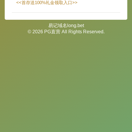
<<首存送100%礼金领取入口>>
易记域名long.bet
© 2026 PG直营 All Rights Reserved.